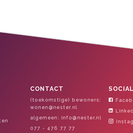
CONTACT
SOCIA
(toekomstige) bewoners:
Faceb
wonen@nester.nl
Linke
algemeen: info@nester.nl
ten
Insta
077 - 476 77 77