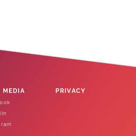
L MEDIA
PRIVACY
ook
dIn
gram