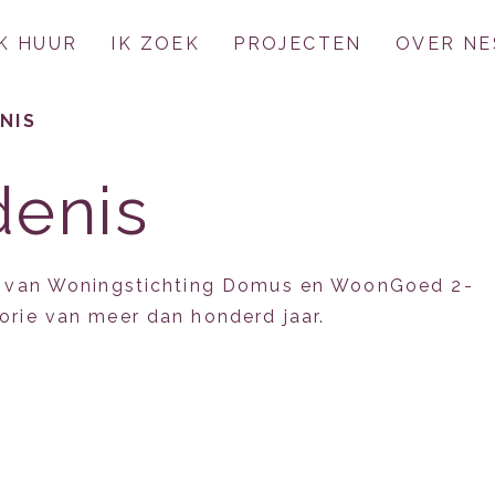
IK HUUR
IK ZOEK
PROJECTEN
OVER NE
NIS
denis
usie van Woningstichting Domus en WoonGoed 2-
torie van meer dan honderd jaar.