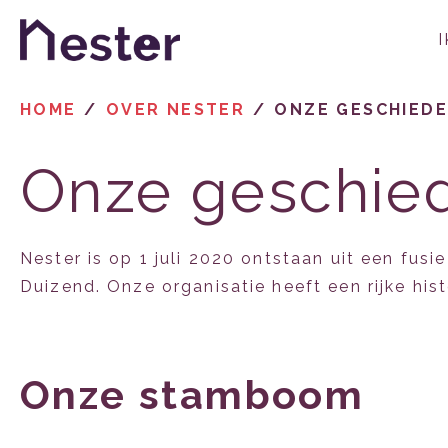
Naar de homepage
HOME
OVER NESTER
ONZE GESCHIEDE
Naar hoofdinhoud
Naar hoofdnavigatiemenu
Naar zoeken
Onze geschie
Nester is op 1 juli 2020 ontstaan uit een f
Duizend. Onze organisatie heeft een rijke his
Onze stamboom