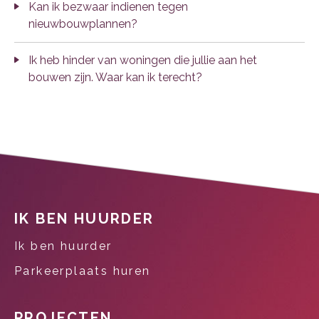
Kan ik bezwaar indienen tegen
nieuwbouwplannen?
Ik heb hinder van woningen die jullie aan het
bouwen zijn. Waar kan ik terecht?
Contactinformatie
IK BEN HUURDER
Ik ben huurder
Parkeerplaats huren
PROJECTEN