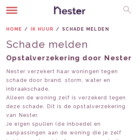
Ga naar Hoofd
Naar de homepage
HOME
IK HUUR
SCHADE MELDEN
Schade melden
Naar hoofdinhoud
Naar hoofdnavigatiemenu
Naar zoeken
Opstalverzekering door Nester
Nester verzekert haar woningen tegen
schade door brand, storm, water en
inbraakschade.
Alleen de woning zelf is verzekerd tegen
deze schade. Dit is de opstalverzekering
van Nester.
Je eigen spullen (de inboedel en
aanpassingen aan de woning die je zelf