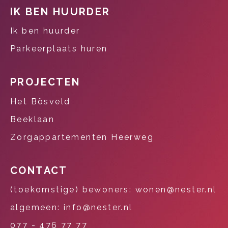
Contactinformatie
IK BEN HUURDER
Ik ben huurder
Parkeerplaats huren
PROJECTEN
Het Bösveld
Beeklaan
Zorgappartementen Heerweg
CONTACT
(toekomstige) bewoners: wonen@nester.nl
algemeen: info@nester.nl
077 - 476 77 77