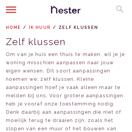
Ga naar Hoofd
Naar de homepage
HOME
IK HUUR
ZELF KLUSSEN
Zelf klussen
Naar hoofdinhoud
Naar hoofdnavigatiemenu
Naar zoeken
Om van je huis een thuis te maken, wil je je
woning misschien aanpassen naar jouw
eigen wensen. Dit soort aanpassingen
noemen we: zelf klussen. Kleine
aanpassingen hoef je vaak alleen maar te
melden bij ons. Voor grotere aanpassingen
heb je vooraf onze toestemming nodig.
Denk daarbij aan aanpassingen die niet of
moeilijk terug te draaien zijn, zoals het
slopen van een muur of het bouwen van