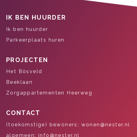
Contactinformatie
IK BEN HUURDER
Ik ben huurder
Parkeerplaats huren
PROJECTEN
Het Bösveld
Beeklaan
Zorgappartementen Heerweg
CONTACT
(toekomstige) bewoners: wonen@nester.nl
algemeen: info@nester.nl