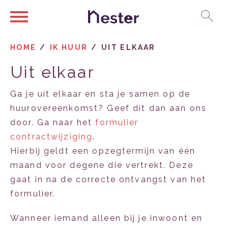
Ga naar Hoofd
Naar de homepage
HOME
IK HUUR
UIT ELKAAR
Uit elkaar
Naar hoofdinhoud
Naar hoofdnavigatiemenu
Naar zoeken
Ga je uit elkaar en sta je samen op de
huurovereenkomst? Geef dit dan aan ons
door. Ga naar het
formulier
contractwijziging
.
Hierbij geldt een opzegtermijn van één
maand voor degene die vertrekt. Deze
gaat in na de correcte ontvangst van het
formulier.
Wanneer iemand alleen bij je inwoont en