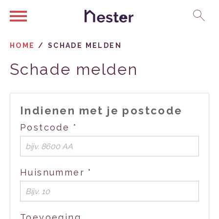
Ga naar Hoofd
Naar de homepage
HOME
SCHADE MELDEN
Schade melden
Naar hoofdinhoud
Naar hoofdnavigatiemenu
Naar zoeken
Indienen met je postcode
Verplicht veld
Postcode
*
Verplicht veld
Huisnummer
*
Toevoeging