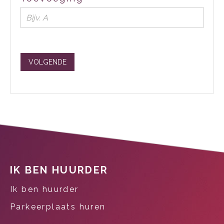
VOLGENDE
Contactinformatie
IK BEN HUURDER
Ik ben huurder
Parkeerplaats huren